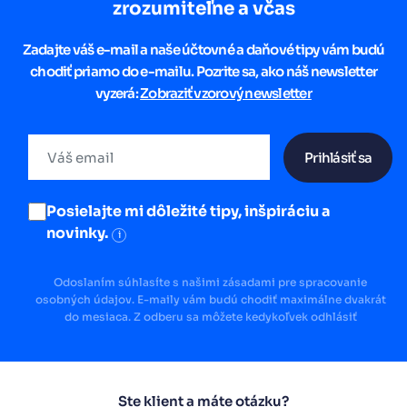
zrozumiteľne a včas
Zadajte váš e-mail a naše účtovné a daňové tipy vám budú
chodiť priamo do e-mailu. Pozrite sa, ako náš newsletter
vyzerá:
Zobraziť vzorový newsletter
Prihlásiť sa
Posielajte mi dôležité tipy, inšpiráciu a
novinky.
i
Odoslaním súhlasíte s našimi zásadami pre spracovanie
osobných údajov. E-maily vám budú chodiť maximálne dvakrát
do mesiaca. Z odberu sa môžete kedykoľvek odhlásiť
Ste klient a máte otázku?