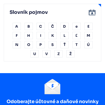
Slovník pojmov
A
B
C
Č
D
e
E
F
H
I
K
L
Ľ
M
N
O
P
S
Ť
T
Ú
U
V
Z
Ž
Odoberajte účtovné a daňové novinky