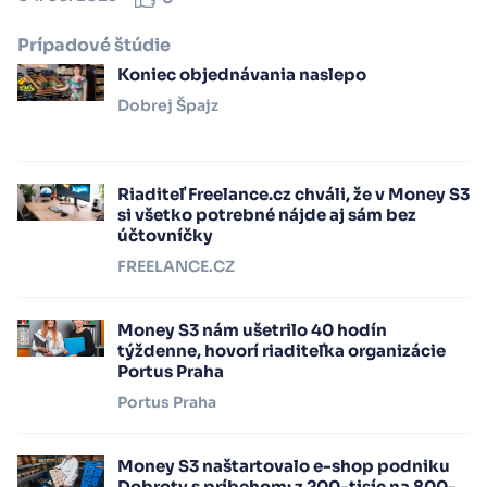
Prípadové štúdie
Koniec objednávania naslepo
Dobrej Špajz
Riaditeľ Freelance.cz chváli, že v Money S3
si všetko potrebné nájde aj sám bez
účtovníčky
FREELANCE.CZ
Money S3 nám ušetrilo 40 hodín
týždenne, hovorí riaditeľka organizácie
Portus Praha
Portus Praha
Money S3 naštartovalo e-shop podniku
Dobroty s príbehom: z 200-tisíc na 800-