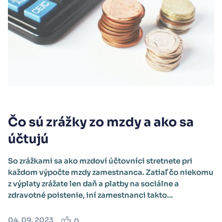
Čo sú zrážky zo mzdy a ako sa
účtujú
So zrážkami sa ako mzdoví účtovníci stretnete pri
každom výpočte mzdy zamestnanca. Zatiaľ čo niekomu
z výplaty zrážate len daň a platby na sociálne a
zdravotné poistenie, iní zamestnanci takto...
04. 09. 2023
0