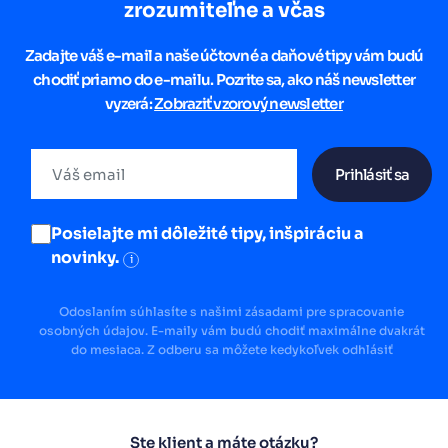
zrozumiteľne a včas
Zadajte váš e-mail a naše účtovné a daňové tipy vám budú
chodiť priamo do e-mailu. Pozrite sa, ako náš newsletter
vyzerá:
Zobraziť vzorový newsletter
Prihlásiť sa
Posielajte mi dôležité tipy, inšpiráciu a
novinky.
i
Odoslaním súhlasíte s našimi zásadami pre spracovanie
osobných údajov. E-maily vám budú chodiť maximálne dvakrát
do mesiaca. Z odberu sa môžete kedykoľvek odhlásiť
Ste klient a máte otázku?