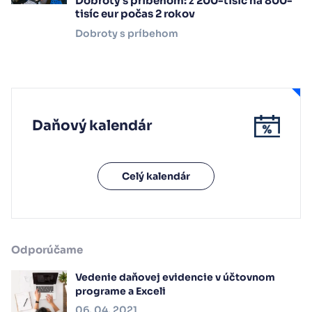
Dobroty s príbehom: z 200-tisíc na 800-
tisíc eur počas 2 rokov
Dobroty s príbehom
Daňový kalendár
Celý kalendár
Odporúčame
Vedenie daňovej evidencie v účtovnom
programe a Exceli
06. 04. 2021