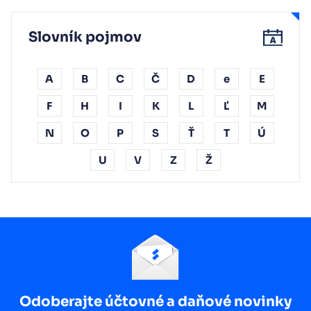
Slovník pojmov
A
B
C
Č
D
e
E
F
H
I
K
L
Ľ
M
N
O
P
S
Ť
T
Ú
U
V
Z
Ž
Odoberajte účtovné a daňové novinky