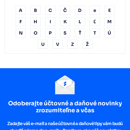
A
B
C
Č
D
e
E
F
H
I
K
L
Ľ
M
N
O
P
S
Ť
T
Ú
U
V
Z
Ž
Odoberajte účtovné a daňové novinky
zrozumiteľne a včas
Zadajte váš e-mail a naše účtovné a daňové tipy vám budú