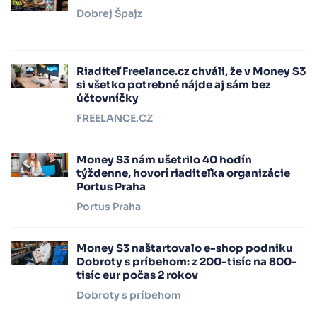
Dobrej Špajz
Riaditeľ Freelance.cz chváli, že v Money S3
si všetko potrebné nájde aj sám bez
účtovníčky
FREELANCE.CZ
Money S3 nám ušetrilo 40 hodín
týždenne, hovorí riaditeľka organizácie
Portus Praha
Portus Praha
Money S3 naštartovalo e-shop podniku
Dobroty s príbehom: z 200-tisíc na 800-
tisíc eur počas 2 rokov
Dobroty s príbehom