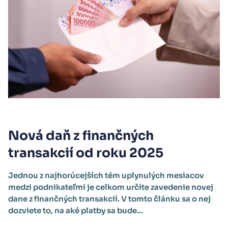
Nová daň z finančných
transakcií od roku 2025
Jednou z najhorúcejších tém uplynulých mesiacov
medzi podnikateľmi je celkom určite zavedenie novej
dane z finančných transakcií. V tomto článku sa o nej
dozviete to, na aké platby sa bude...