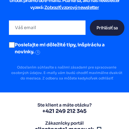
chodiť priamo do e-mailu. Pozrite sa, ako náš newsletter
vyzerá:
Zobraziť vzorový newsletter
Prihlásiť sa
Posielajte mi dôležité tipy, inšpiráciu a
novinky.
i
Odoslaním súhlasíte s našimi zásadami pre spracovanie
osobných údajov. E-maily vám budú chodiť maximálne dvakrát
do mesiaca. Z odberu sa môžete kedykoľvek odhlásiť
Ste klient a máte otázku?
+421 249 212 345
Zákaznícky portál