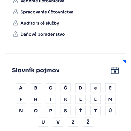
Vedenie účtovníctva
Spracovanie účtovníctva
Audítorské služby
Daňové poradenstvo
Slovník pojmov
A
B
C
Č
D
e
E
F
H
I
K
L
Ľ
M
N
O
P
S
Ť
T
Ú
U
V
Z
Ž