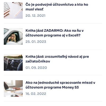
Čo je podvojné účtovníctvo a kto ho
musí viesť
20. 12. 2021
Kniha jázd ZADARMO: Ako na ňu v
účtovnom programe aj v Exceli?
25. 01. 2023
Kniha jázd: zrozumiteľný návod aj pre
začiatočníkov
01. 09. 2020
Ako na jednoduché spracovanie miezd v
účtovnom programe Money S3
16. 02. 2022