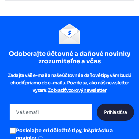
Odoberajte účtovné a daňové novinky
zrozumiteľne a včas
Zadajte váš e-mail a naše účtovné a daňové tipy vám budú
chodiť priamo do e-mailu. Pozrite sa, ako náš newsletter
vyzerá:
Zobraziť vzorový newsletter
Prihlásiť sa
Posielajte mi dôležité tipy, inšpiráciu a
novinky.
i