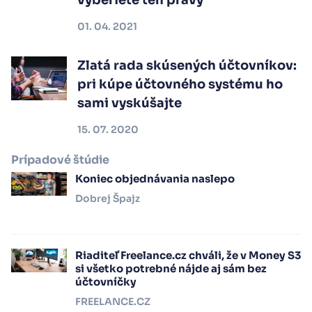
vyberiete ten pravý
01. 04. 2021
Zlatá rada skúsených účtovníkov:
pri kúpe účtovného systému ho
sami vyskúšajte
15. 07. 2020
Prípadové štúdie
Koniec objednávania naslepo
Dobrej Špajz
Riaditeľ Freelance.cz chváli, že v Money S3
si všetko potrebné nájde aj sám bez
účtovníčky
FREELANCE.CZ