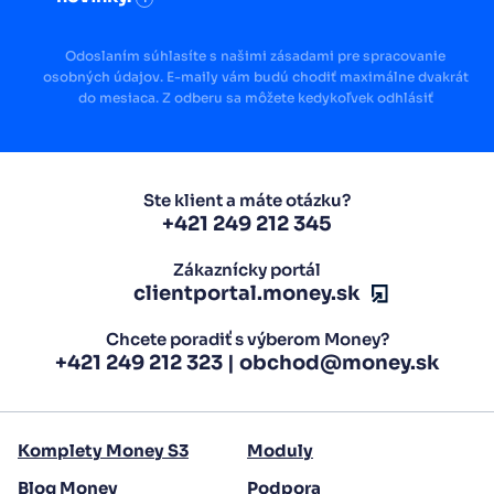
Odoslaním súhlasíte s našimi zásadami pre spracovanie
osobných údajov. E-maily vám budú chodiť maximálne dvakrát
do mesiaca. Z odberu sa môžete kedykoľvek odhlásiť
Ste klient a máte otázku?
+421 249 212 345
Zákaznícky portál
clientportal.money.sk
Chcete poradiť s výberom Money?
+421 249 212 323
|
obchod@money.sk
Komplety Money S3
Moduly
Blog Money
Podpora