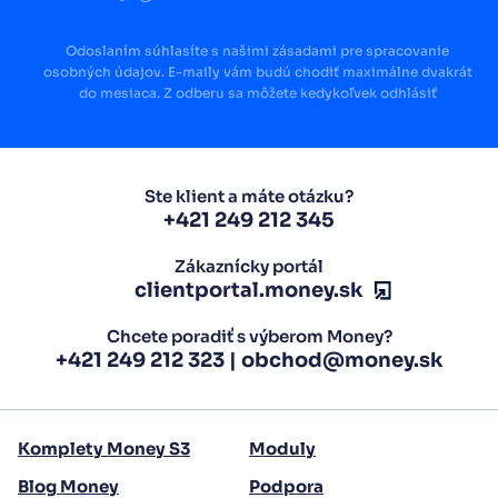
Odoslaním súhlasíte s našimi zásadami pre spracovanie
osobných údajov. E-maily vám budú chodiť maximálne dvakrát
do mesiaca. Z odberu sa môžete kedykoľvek odhlásiť
Ste klient a máte otázku?
+421 249 212 345
Zákaznícky portál
clientportal.money.sk
Chcete poradiť s výberom Money?
+421 249 212 323
|
obchod@money.sk
Komplety Money S3
Moduly
Blog Money
Podpora