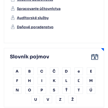
Spracovanie účtovníctva
Audítorské služby
Daňové poradenstvo
Slovník pojmov
A
B
C
Č
D
e
E
F
H
I
K
L
Ľ
M
N
O
P
S
Ť
T
Ú
U
V
Z
Ž