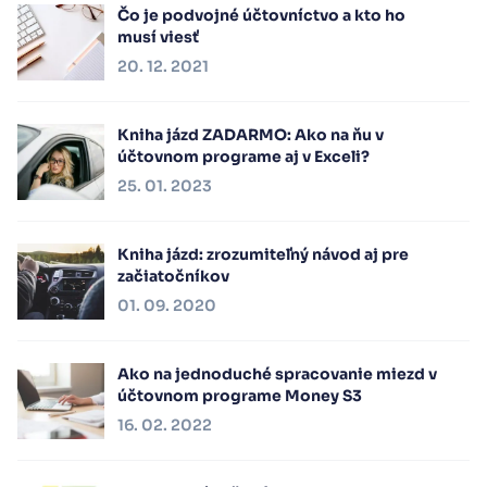
Čo je podvojné účtovníctvo a kto ho
musí viesť
20. 12. 2021
Kniha jázd ZADARMO: Ako na ňu v
účtovnom programe aj v Exceli?
25. 01. 2023
Kniha jázd: zrozumiteľný návod aj pre
začiatočníkov
01. 09. 2020
Ako na jednoduché spracovanie miezd v
účtovnom programe Money S3
16. 02. 2022