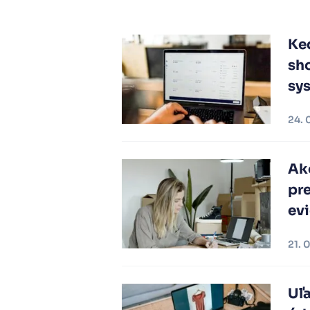
Ked
sh
sy
24. 
Ako
pre
evi
21. 
Uľa