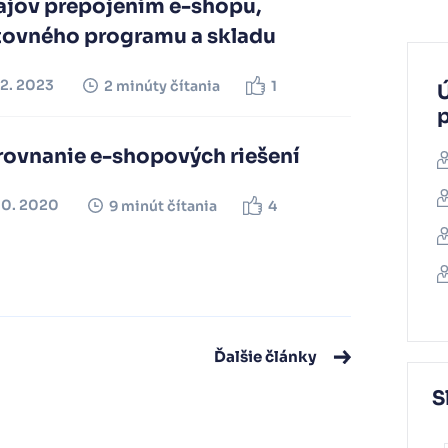
ajov prepojením e-shopu,
tovného programu a skladu
02. 2023
2 minúty čítania
1
Ú
rovnanie e-shopových riešení
10. 2020
9 minút čítania
4
Ďalšie články
S