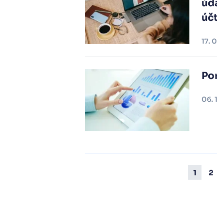
úd
úč
17. 
Po
06. 
1
2