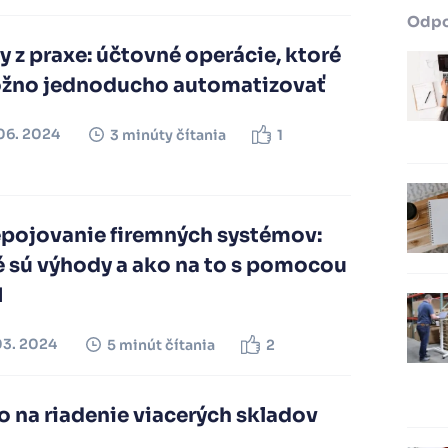
Odp
y z praxe: účtovné operácie, ktoré
žno jednoducho automatizovať
06. 2024
3 minúty čítania
1
epojovanie firemných systémov:
é sú výhody a ako na to s pomocou
I
03. 2024
5 minút čítania
2
 na riadenie viacerých skladov