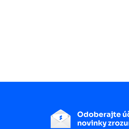
Odoberajte ú
novinky zrozu