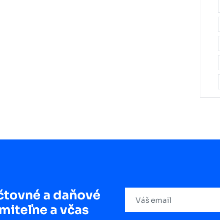
čtovné a daňové
miteľne a včas