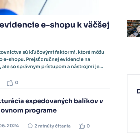
 evidencie e-shopu k väčšej
čtovníctva sú kľúčovými faktormi, ktoré môžu
 e-shopu. Prejsť z ručnej evidencie na
, ale so správnym prístupom a nástrojmi je...
0
kturácia expedovaných balíkov v
tovnom programe
06. 2024
2 minúty čítania
0