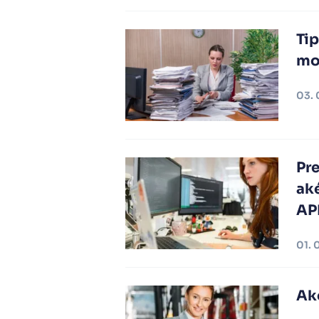
Tip
mo
03. 
Pr
ak
AP
01. 
Ako