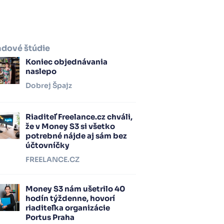
adové štúdie
Koniec objednávania
naslepo
Dobrej Špajz
Riaditeľ Freelance.cz chváli,
že v Money S3 si všetko
potrebné nájde aj sám bez
účtovníčky
FREELANCE.CZ
Money S3 nám ušetrilo 40
hodín týždenne, hovorí
riaditeľka organizácie
Portus Praha