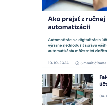
Ako prejsť z ručnej
automatizácii
Automatizácia a digitalizácia ú
výrazne zjednodušiť správu vášho
automatizáciu môže znieť zložito
10. 10. 2024
5 minút čítania
Fa
úč
04. 