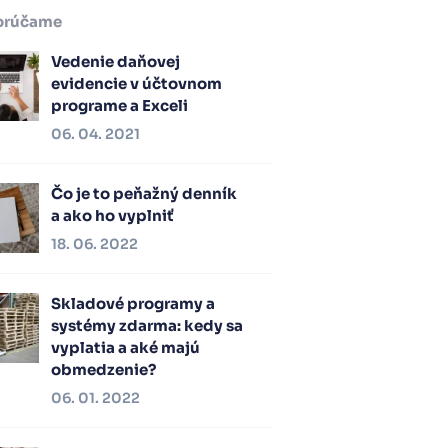
orúčame
Vedenie daňovej
evidencie v účtovnom
programe a Exceli
06. 04. 2021
Čo je to peňažný denník
a ako ho vyplniť
18. 06. 2022
Skladové programy a
systémy zdarma: kedy sa
vyplatia a aké majú
obmedzenie?
06. 01. 2022