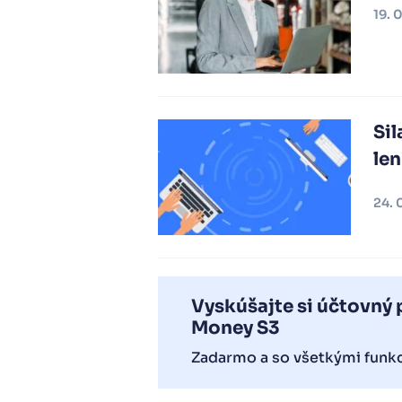
19. 
Sil
len
24. 
Vyskúšajte si účtovný
Money S3
Zadarmo a so všetkými funk