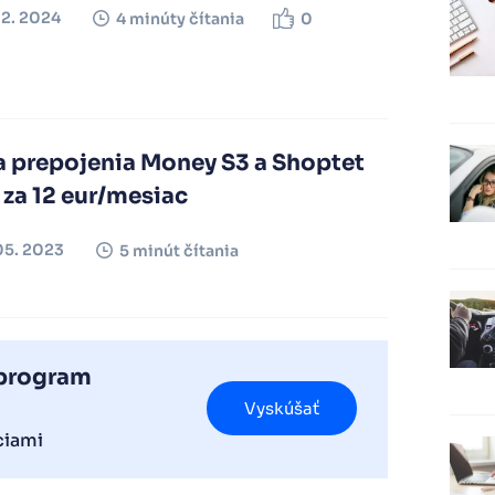
02. 2024
4 minúty čítania
0
a prepojenia Money S3 a Shoptet
 za 12 eur/mesiac
05. 2023
5 minút čítania
 program
Vyskúšať
ciami