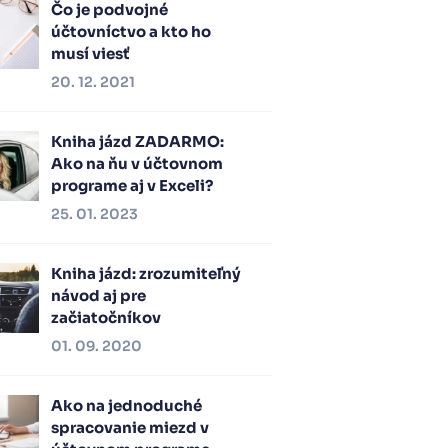
Čo je podvojné
účtovníctvo a kto ho
musí viesť
20. 12. 2021
Kniha jázd ZADARMO:
Ako na ňu v účtovnom
programe aj v Exceli?
25. 01. 2023
Kniha jázd: zrozumiteľný
návod aj pre
začiatočníkov
01. 09. 2020
Ako na jednoduché
spracovanie miezd v