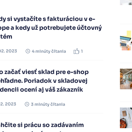
y si vystačíte s fakturáciou v e-
ope a kedy už potrebujete účtovný
stém
02. 2023
4 minúty čítania
1
 začať viesť sklad pre e-shop
hľadne. Poriadok v skladovej
dencii ocení aj váš zákazník
02. 2023
3 minúty čítania
hčite si prácu so zadávaním