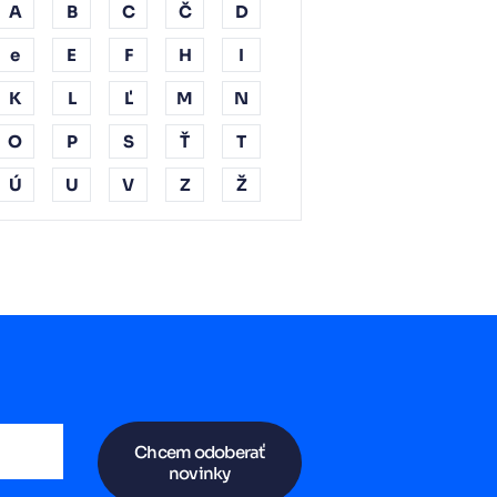
A
B
C
Č
D
e
E
F
H
I
K
L
Ľ
M
N
O
P
S
Ť
T
Ú
U
V
Z
Ž
Chcem odoberať
novinky