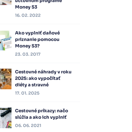
účtovnom programe
Money S3
16. 02. 2022
Ako vyplniť daňové
priznanie pomocou
Money S3?
23. 03. 2017
Cestovné náhrady v roku
2025: ako vypočítať
diéty a stravné
17. 01. 2025
Cestovné príkazy: načo
slúžia a ako ich vyplniť
06. 06. 2021