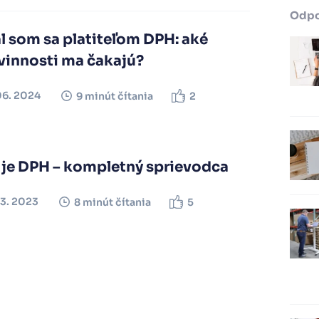
Odp
l som sa platiteľom DPH: aké
vinnosti ma čakajú?
06. 2024
9 minút čítania
2
 je DPH – kompletný sprievodca
03. 2023
8 minút čítania
5