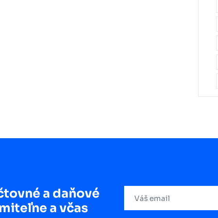
čtovné a daňové
miteľne a včas