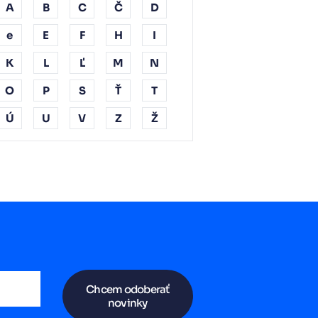
A
B
C
Č
D
e
E
F
H
I
K
L
Ľ
M
N
O
P
S
Ť
T
Ú
U
V
Z
Ž
Chcem odoberať
novinky