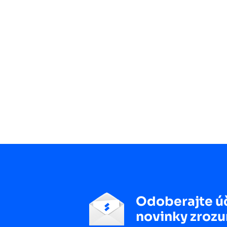
Odoberajte ú
novinky zrozu