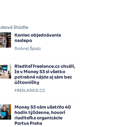
adové štúdie
Koniec objednávania
naslepo
Dobrej Špajz
Riaditeľ Freelance.cz chváli,
že v Money S3 si všetko
potrebné nájde aj sám bez
účtovníčky
FREELANCE.CZ
Money S3 nám ušetrilo 40
hodín týždenne, hovorí
riaditeľka organizácie
Portus Praha