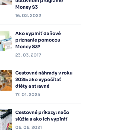
účtovnom programe
Money S3
16. 02. 2022
Ako vyplniť daňové
priznanie pomocou
Money S3?
23. 03. 2017
Cestovné náhrady v roku
2025: ako vypočítať
diéty a stravné
17. 01. 2025
Cestovné príkazy: načo
slúžia a ako ich vyplniť
06. 06. 2021