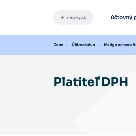
Účtovný
Účtovný
Účtovný
Účtovný
Účtovný
účtovný 
money.sk
Vysk
Vysk
Vysk
Vysk
Vysk
Blog
Dane
Účtovníctvo
Mzdy a personali
Platiteľ DPH