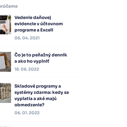
orúčame
Vedenie daňovej
evidencie v účtovnom
programe a Exceli
06. 04. 2021
Čo je to peňažný denník
a ako ho vyplniť
18. 06. 2022
Skladové programy a
systémy zdarma: kedy sa
vyplatia a aké majú
obmedzenie?
06. 01. 2022