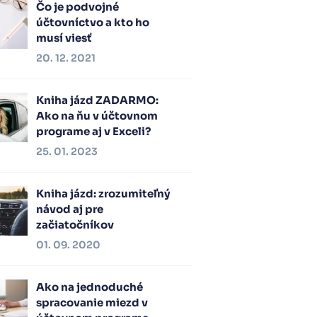
Čo je podvojné
účtovníctvo a kto ho
musí viesť
20. 12. 2021
Kniha jázd ZADARMO:
Ako na ňu v účtovnom
programe aj v Exceli?
25. 01. 2023
Kniha jázd: zrozumiteľný
návod aj pre
začiatočníkov
01. 09. 2020
Ako na jednoduché
spracovanie miezd v