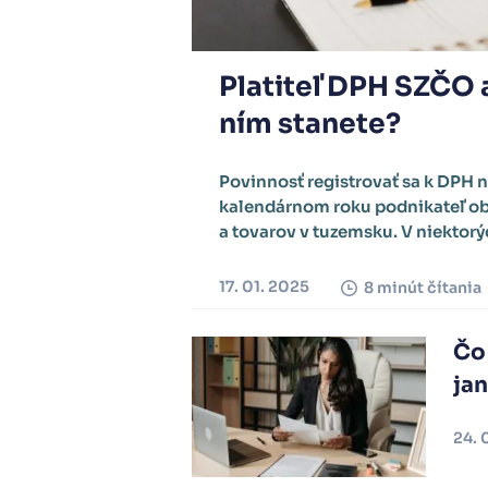
Platiteľ DPH SZČO a
ním stanete?
Povinnosť registrovať sa k DPH 
kalendárnom roku podnikateľ obr
a tovarov v tuzemsku. V niektorý
17. 01. 2025
8 minút čítania
Čo 
ja
24. 