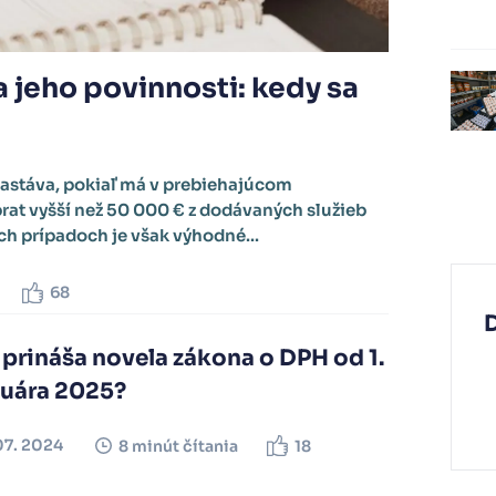
 jeho povinnosti: kedy sa
nastáva, pokiaľ má v prebiehajúcom
at vyšší než 50 000 € z dodávaných služieb
ch prípadoch je však výhodné...
68
prináša novela zákona o DPH od 1.
nuára 2025?
07. 2024
8 minút čítania
18