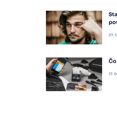
Sta
po
27. 
Čo
17. 