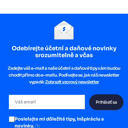
Odebírejte účetní a daňové novinky
srozumitelně a včas
Zadejte váš e-mail a naše účetní a daňové tipy vám budou
chodit přímo do e-mailu. Podívejte se, jak náš newsletter
vypadá:
Zobrazit vzorový newsletter
Prihlásiť sa
Posielajte mi dôležité tipy, inšpiráciu a
novinky.
i