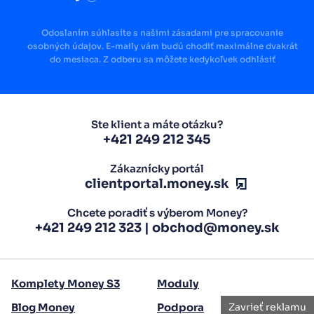
Odoslaním súhlasíte s našimi zásadami pre spracovanie
osobných údajov. E-maily vám budú chodiť maximálne dvakrát
do mesiaca. Z odberu sa môžete kedykoľvek odhlásiť
Ste klient a máte otázku?
+421 249 212 345
Zákaznícky portál
clientportal.money.sk
Chcete poradiť s výberom Money?
+421 249 212 323
|
obchod@money.sk
Komplety Money S3
Moduly
Blog Money
Podpora
Zavrieť reklamu