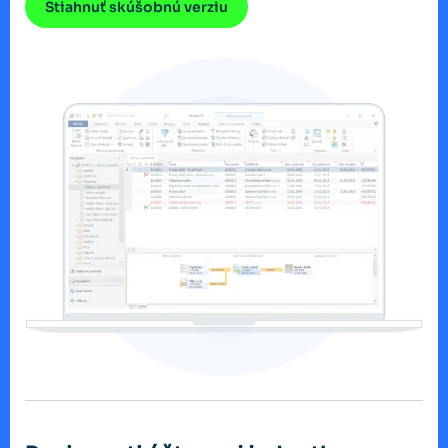
Stiahnuť skúšobnú verziu