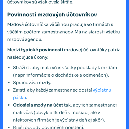
účtovníkov sú však oveľa širšie.
Povinnosti mzdových účtovníkov
Mzdová účtovníčka väčšinou pracuje vo firmách s
väčším počtom zamestnancov. Má na starosti všetku
mzdovú agendu.
Medzi
typické povinnosti
mzdovej účtovníčky patria
nasledujúce úkony:
Stráži si, aby mala včas všetky podklady k mzdám
(napr. informácie o dochádzke a odmenách).
Spracováva mzdy.
Zaistí, aby každý zamestnanec dostal
výplatnú
pásku
.
Odosiela mzdy na účet
tak, aby ich zamestnanci
mali včas (obvykle 15. deň v mesiaci, ale v
niektorých firmách je výplatný deň aj skôr).
Rieši odvody povinných poistení.