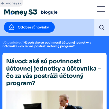
money.sk
bloguje
Odoberať novinky
Účtovníctvo
/
Návod: aké sú povinnosti účtovnej jednotky a
účtovníka – čo za vás postráži účtovný program?
Návod: aké sú povinnosti
účtovnej jednotky a účtovníka –
čo za vás postráži účtovný
program?