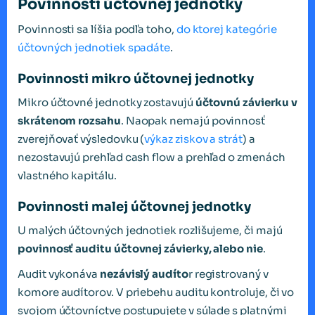
Povinnosti účtovnej jednotky
Povinnosti sa líšia podľa toho,
do ktorej kategórie
účtovných jednotiek spadáte
.
Povinnosti mikro účtovnej jednotky
Mikro účtovné jednotky zostavujú
účtovnú závierku v
skrátenom rozsahu
. Naopak nemajú povinnosť
zverejňovať výsledovku (
výkaz ziskov a strát
) a
nezostavujú prehľad cash flow a prehľad o zmenách
vlastného kapitálu.
Povinnosti malej účtovnej jednotky
U malých účtovných jednotiek rozlišujeme, či majú
povinnosť auditu účtovnej závierky, alebo nie
.
Audit vykonáva
nezávislý audíto
r registrovaný v
komore audítorov. V priebehu auditu kontroluje, či vo
svojom účtovníctve postupujete v súlade s platnými