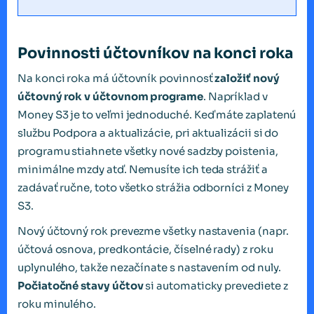
Povinnosti účtovníkov na konci roka
Na konci roka má účtovník povinnosť
založiť nový
účtovný rok v účtovnom programe
. Napríklad v
Money S3 je to veľmi jednoduché. Keď máte zaplatenú
službu Podpora a aktualizácie, pri aktualizácii si do
programu stiahnete všetky nové sadzby poistenia,
minimálne mzdy atď. Nemusíte ich teda strážiť a
zadávať ručne, toto všetko strážia odborníci z Money
S3.
Nový účtovný rok prevezme všetky nastavenia (napr.
účtová osnova, predkontácie, číselné rady) z roku
uplynulého, takže nezačínate s nastavením od nuly.
Počiatočné stavy účtov
si automaticky prevediete z
roku minulého.