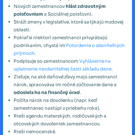
Nových zamestnancov
hlási zdravotným
poisťovniam
a Sociálnej poisťovni.
Stráži zmeny v legislatíve, ktoré sa týkajú mzdovej
oblasti.
Pokiaľ si niektorí zamestnanci privyrábajú
podnikaním, chystá im
Potvrdenie o zdaniteľných
príjmoch
.
Podpisuje so zamestnancom
Vyhlásenie na
uplatnenie nezdaniteľnej časti základu dane
.
Zisťuje, na aké daňové zľavy majú zamestnanci
nárok, spracováva im ročné zúčtovanie dane a
odosiela ho na finančný úrad
.
Počíta nárok na dovolenku (napr. keď
zamestnanec nastúpi v priebehu roka).
Rieši agendu materských, rodičovských a
otcovských dovoleniek zamestnancov.
Rieši nemocenské.