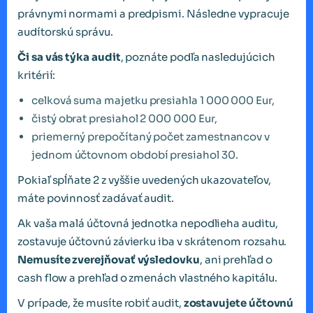
právnymi normami a predpismi. Následne vypracuje
audítorskú správu.
Či sa vás týka audit
, poznáte podľa nasledujúcich
kritérií:
celková suma majetku presiahla 1 000 000 Eur,
čistý obrat presiahol 2 000 000 Eur,
priemerný prepočítaný počet zamestnancov v
jednom účtovnom období presiahol 30.
Pokiaľ spĺňate 2 z vyššie uvedených ukazovateľov,
máte povinnosť zadávať audit.
Ak vaša malá účtovná jednotka nepodlieha auditu,
zostavuje účtovnú závierku iba v skrátenom rozsahu.
Nemusíte zverejňovať výsledovku
, ani prehľad o
cash flow a prehľad o zmenách vlastného kapitálu.
V prípade, že musíte robiť audit,
zostavujete účtovnú