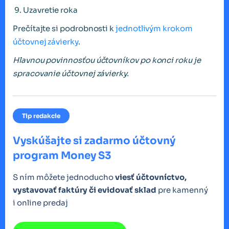
Uzavretie roka
Prečítajte si podrobnosti k
jednotlivým krokom
účtovnej závierky
.
Hlavnou povinnosťou účtovníkov po konci roku je
spracovanie účtovnej závierky.
Tip redakcie
Vyskúšajte si zadarmo účtovný
program Money S3
S ním môžete jednoducho
viesť účtovníctvo,
vystavovať faktúry či evidovať sklad
pre kamenný
i online predaj