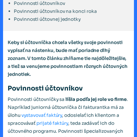
Povinnosti účtovníkov
Povinnosti účtovníkov na konci roka
Povinnosti účtovnej jednotky
Keby si účtovníčka chcela všetky svoje povinnosti
vypísať na nástenku, bude mať poriadne dlhý
zoznam. V tomto článku zhŕňame tie najdôležitejšie,
a tiež sa venujeme povinnostiam rôznych účtovných
jednotiek.
Povinnosti účtovníkov
Povinnosti účtovníčky sa
líšia podľa jej role vo firme
.
Napríklad juniorná účtovníčka či fakturantka má za
úlohu
vystavovať faktúry
, odosielať ich klientom a
spracovávať
prijaté faktúry
, teda zadávať ich do
účtovného programu. Povinnosti špecializovaných