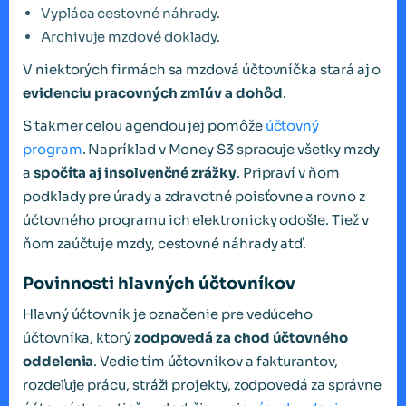
Vypláca cestovné náhrady.
Archivuje mzdové doklady.
V niektorých firmách sa mzdová účtovníčka stará aj o
evidenciu pracovných zmlúv a dohôd
.
S takmer celou agendou jej pomôže
účtovný
program
. Napríklad v Money S3 spracuje všetky mzdy
a
spočíta aj insolvenčné zrážky
. Pripraví v ňom
podklady pre úrady a zdravotné poisťovne a rovno z
účtovného programu ich elektronicky odošle. Tiež v
ňom zaúčtuje mzdy, cestovné náhrady atď.
Povinnosti hlavných účtovníkov
Hlavný účtovník je označenie pre vedúceho
účtovníka, ktorý
zodpovedá za chod účtovného
oddelenia
. Vedie tím účtovníkov a fakturantov,
rozdeľuje prácu, stráži projekty, zodpovedá za správne