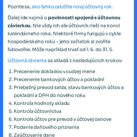
Pozrite sa,
ako ľahko založíte nový účtovný rok
.
Ďalej ide najmä o
povinnosti spojené s účtovnou
závierkou
. Nie vždy ich ale účtovník rieši na konci
kalendárneho roka. Niektoré firmy fungujú v cykle
hospodárskeho roku – jeho začiatok si zvolíte
ľubovoľne. Môže napríklad trvať od 1. 6. do 31. 5.
Účtovná závierka
sa skladá z nasledujúcich krokov:
Precenenie dokladov v cudzej mene
Precenenie bankových účtov a pokladní
Priebežný prevod salda, stavu bankových účtov a
pokladní a DPH do nového roku
Kontrola hodnoty skladu
Kontrola účtovníctva
Kontrola účtov pre prevod v účtovej osnove
Podanie daňového priznania
Zaúčtovanie dane