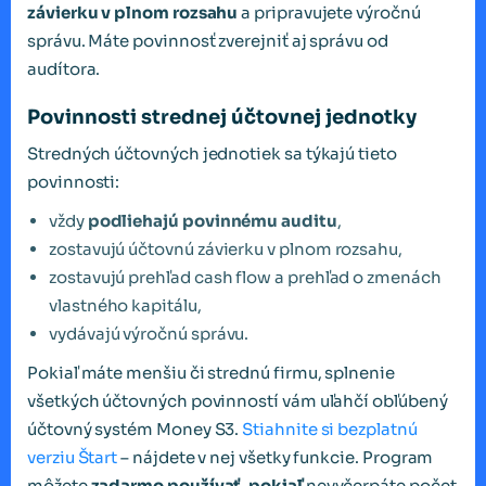
závierku v plnom rozsahu
a pripravujete výročnú
správu. Máte povinnosť zverejniť aj správu od
audítora.
Povinnosti strednej účtovnej jednotky
Stredných účtovných jednotiek sa týkajú tieto
povinnosti:
vždy
podliehajú povinnému auditu
,
zostavujú účtovnú závierku v plnom rozsahu,
zostavujú prehľad cash flow a prehľad o zmenách
vlastného kapitálu,
vydávajú výročnú správu.
Pokiaľ máte menšiu či strednú firmu, splnenie
všetkých účtovných povinností vám uľahčí obľúbený
účtovný systém Money S3.
Stiahnite si bezplatnú
verziu Štart
– nájdete v nej všetky funkcie. Program
môžete
zadarmo používať, pokiaľ
nevyčerpáte počet