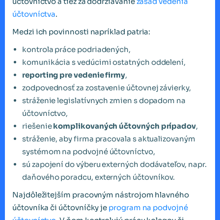
účtovníctvo a tiež za dodržiavanie
zásad vedenia
účtovníctva
.
Medzi ich povinnosti napríklad patria:
kontrola práce podriadených,
komunikácia s vedúcimi ostatných oddelení,
reporting pre vedenie firmy
,
zodpovednosť za zostavenie účtovnej závierky,
stráženie legislatívnych zmien s dopadom na
účtovníctvo,
riešenie
komplikovaných účtovných prípadov
,
stráženie, aby firma pracovala s aktualizovaným
systémom na podvojné účtovníctvo,
sú zapojení do výberu externých dodávateľov, napr.
daňového poradcu, externých účtovníkov.
Najdôležitejším pracovným nástrojom hlavného
účtovníka či účtovníčky je
program na podvojné