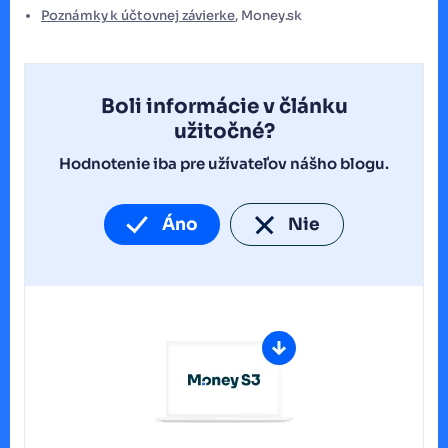
Poznámky k účtovnej závierke
, Money.sk
Boli informácie v článku
užitočné?
Hodnotenie iba pre užívateľov nášho blogu.
Áno
Nie