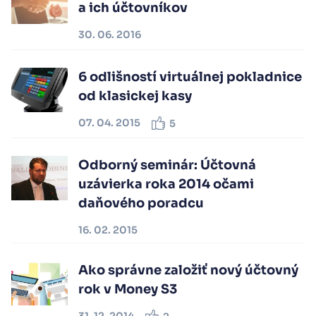
a ich účtovníkov
30. 06. 2016
6 odlišností virtuálnej pokladnice
od klasickej kasy
07. 04. 2015
5
Odborný seminár: Účtovná
uzávierka roka 2014 očami
daňového poradcu
16. 02. 2015
Ako správne založiť nový účtovný
rok v Money S3
31. 12. 2014