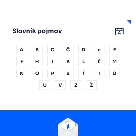
Slovník pojmov
A
B
C
Č
D
e
E
F
H
I
K
L
Ľ
M
N
O
P
S
Ť
T
Ú
U
V
Z
Ž