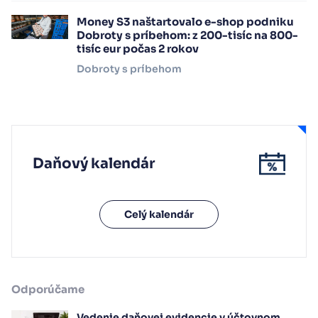
Money S3 naštartovalo e-shop podniku
Dobroty s príbehom: z 200-tisíc na 800-
tisíc eur počas 2 rokov
Dobroty s príbehom
Daňový kalendár
Celý kalendár
Odporúčame
Vedenie daňovej evidencie v účtovnom