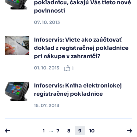
pokladnicu, čakajú Vás tieto nové
povinnosti
07. 10. 2013
Infoservis: Viete ako zaúčtovať
doklad z registračnej pokladnice
pri nákupe v zahraničí?
01. 10. 2013
1
Infoservis: Kniha elektronickej
registračnej pokladnice
15. 07. 2013
…
1
7
8
9
10