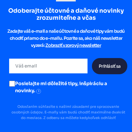
Odoberajte účtovné a daňové novinky
zrozumiteľne a včas
Zadajte váš e-mail a naše účtovné a daňové tipy vám budú
chodiť priamo do e-mailu. Pozrite sa, ako náš newsletter
vyzerá:
Zobraziť vzorový newsletter
Prihlásiť sa
Posielajte mi dôležité tipy, inšpiráciu a
novinky.
i
Odoslaním súhlasíte s našimi zásadami pre spracovanie
osobných údajov. E-maily vám budú chodiť maximálne dvakrát
do mesiaca. Z odberu sa môžete kedykoľvek odhlásiť