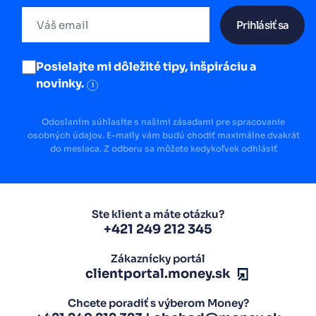
Prihlásiť sa
Posielajte mi dôležité tipy, inšpiráciu a
novinky.
i
Odoslaním súhlasíte s našimi zásadami pre spracovanie
osobných údajov. E-maily vám budú chodiť maximálne dvakrát
do mesiaca. Z odberu sa môžete kedykoľvek odhlásiť
Ste klient a máte otázku?
+421 249 212 345
Zákaznícky portál
clientportal.money.sk
Chcete poradiť s výberom Money?