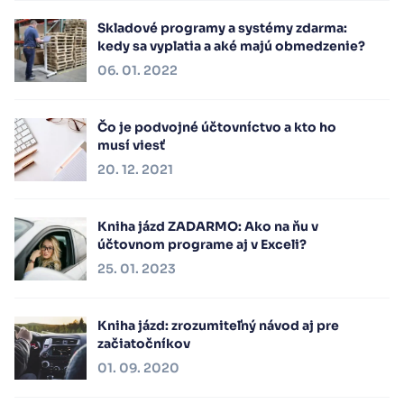
Skladové programy a systémy zdarma:
kedy sa vyplatia a aké majú obmedzenie?
06. 01. 2022
Čo je podvojné účtovníctvo a kto ho
musí viesť
20. 12. 2021
Kniha jázd ZADARMO: Ako na ňu v
účtovnom programe aj v Exceli?
25. 01. 2023
Kniha jázd: zrozumiteľný návod aj pre
začiatočníkov
01. 09. 2020