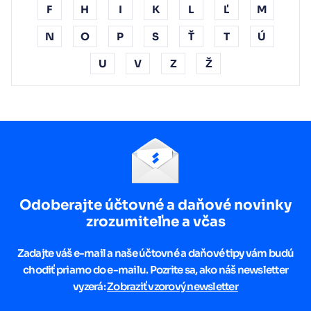
F
H
I
K
L
Ľ
M
N
O
P
S
Ť
T
Ú
U
V
Z
Ž
Odoberajte účtovné a daňové novinky
zrozumiteľne a včas
Zadajte váš e-mail a naše účtovné a daňové tipy vám budú
chodiť priamo do e-mailu. Pozrite sa, ako náš newsletter
vyzerá:
Zobraziť vzorový newsletter