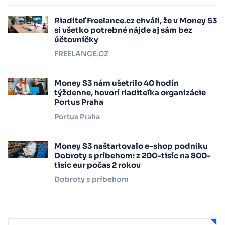
Riaditeľ Freelance.cz chváli, že v Money S3
si všetko potrebné nájde aj sám bez
účtovníčky
FREELANCE.CZ
Money S3 nám ušetrilo 40 hodín
týždenne, hovorí riaditeľka organizácie
Portus Praha
Portus Praha
Money S3 naštartovalo e-shop podniku
Dobroty s príbehom: z 200-tisíc na 800-
tisíc eur počas 2 rokov
Dobroty s príbehom