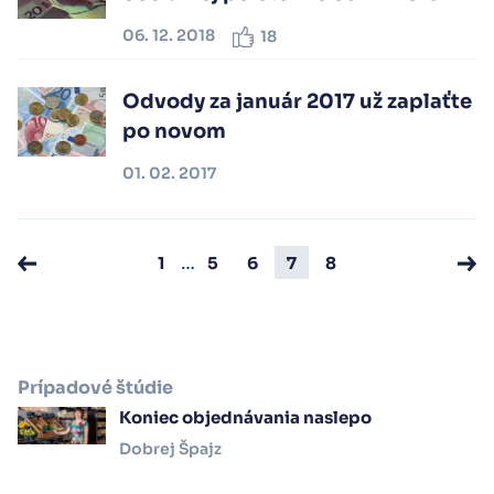
06. 12. 2018
18
Odvody za január 2017 už zaplaťte
po novom
01. 02. 2017
…
1
5
6
7
8
Prípadové štúdie
Koniec objednávania naslepo
Dobrej Špajz