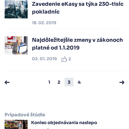
Zavedenie eKasy sa týka 230-tisíc
pokladníc
18. 02. 2019
Najdôležitejšie zmeny v zákonoch
platné od 1.1.2019
02. 01. 2019
2
1
2
3
4
Prípadové štúdie
Koniec objednávania naslepo