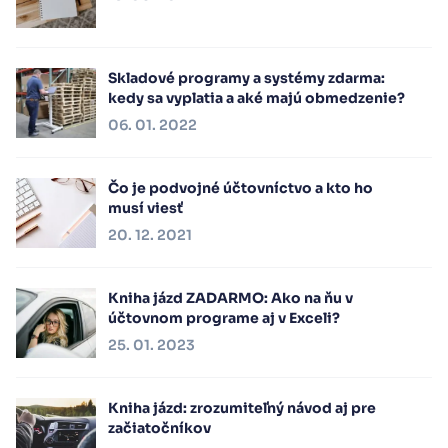
Skladové programy a systémy zdarma:
kedy sa vyplatia a aké majú obmedzenie?
06. 01. 2022
Čo je podvojné účtovníctvo a kto ho
musí viesť
20. 12. 2021
Kniha jázd ZADARMO: Ako na ňu v
účtovnom programe aj v Exceli?
25. 01. 2023
Kniha jázd: zrozumiteľný návod aj pre
začiatočníkov