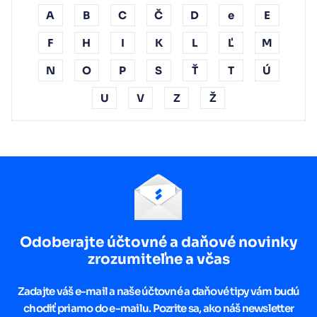
A
B
C
Č
D
e
E
F
H
I
K
L
Ľ
M
N
O
P
S
Ť
T
Ú
U
V
Z
Ž
Odoberajte účtovné a daňové novinky
zrozumiteľne a včas
Zadajte váš e-mail a naše účtovné a daňové tipy vám budú
chodiť priamo do e-mailu. Pozrite sa, ako náš newsletter