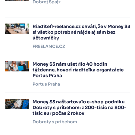
Dobrej Špajz
Riaditeľ Freelance.cz chváli, že v Money S3
si všetko potrebné nájde aj sám bez
účtovníčky
FREELANCE.CZ
Money S3 nám ušetrilo 40 hodín
týždenne, hovorí riaditeľka organizácie
Portus Praha
Portus Praha
Money S3 naštartovalo e-shop podniku
Dobroty s príbehom: z 200-tisíc na 800-
tisíc eur počas 2 rokov
Dobroty s príbehom