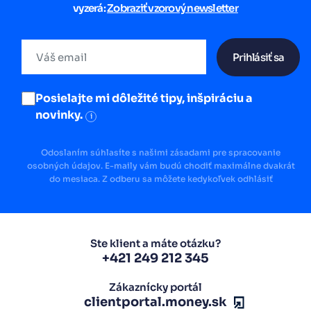
vyzerá:
Zobraziť vzorový newsletter
Prihlásiť sa
Posielajte mi dôležité tipy, inšpiráciu a
novinky.
i
Odoslaním súhlasíte s našimi zásadami pre spracovanie
osobných údajov. E-maily vám budú chodiť maximálne dvakrát
do mesiaca. Z odberu sa môžete kedykoľvek odhlásiť
Ste klient a máte otázku?
+421 249 212 345
Zákaznícky portál
clientportal.money.sk